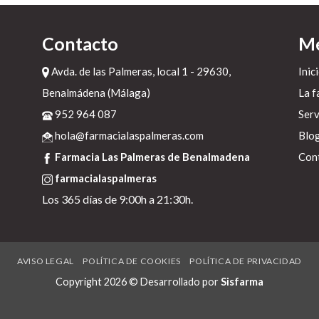
Contacto
M
Avda. de las Palmeras, local 1 - 29630,
Inic
e
Benalmádena (Málaga)
La f
952 964 087
Serv
ma
hola@farmacialaspalmeras.com
Blo
se
Farmacia Las Palmeras de Benalmadena
Con
farmacialaspalmeras
Los 365 días de 9:00h a 21:30h.
a
s
'
AVISO LEGAL
POLÍTICA DE COOKIES
POLÍTICA DE PRIVACIDAD
s
Copyright 2026 © Desarrollado por
Sisfarma