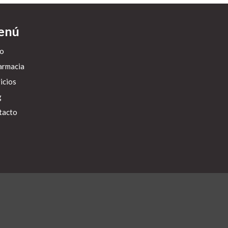
enú
io
armacia
icios
g
tacto