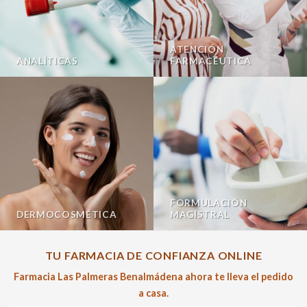
ATENCIÓN
ANALÍTICAS
FARMACÉUTICA
FORMULACIÓN
DERMOCOSMÉTICA
MAGISTRAL
TU FARMACIA DE CONFIANZA ONLINE
Farmacia Las Palmeras Benalmádena ahora te lleva el pedido
a casa.