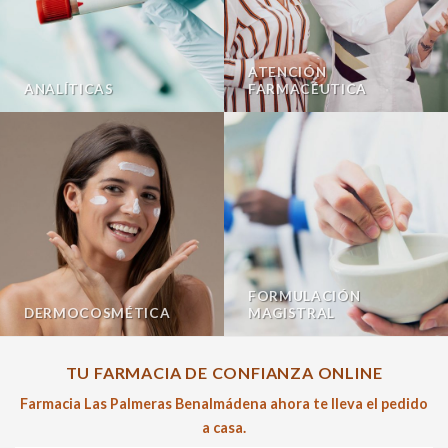
ATENCIÓN
ANALÍTICAS
FARMACÉUTICA
FORMULACIÓN
DERMOCOSMÉTICA
MAGISTRAL
TU FARMACIA DE CONFIANZA ONLINE
Farmacia Las Palmeras Benalmádena ahora te lleva el pedido
a casa.