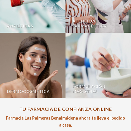
ATENCIÓN
ANALÍTICAS
FARMACÉUTICA
FORMULACIÓN
DERMOCOSMÉTICA
MAGISTRAL
TU FARMACIA DE CONFIANZA ONLINE
Farmacia Las Palmeras Benalmádena ahora te lleva el pedido
a casa.