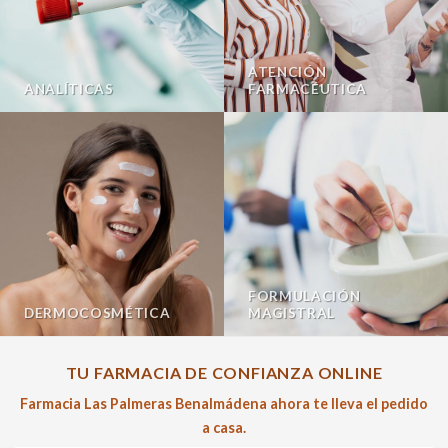
ATENCIÓN
ANALÍTICAS
FARMACÉUTICA
FORMULACIÓN
DERMOCOSMÉTICA
MAGISTRAL
TU FARMACIA DE CONFIANZA ONLINE
Farmacia Las Palmeras Benalmádena ahora te lleva el pedido
a casa.