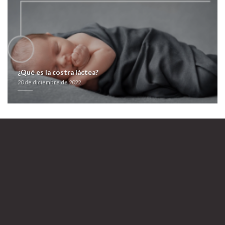
consonante viceprefecta por tus ecosistemas mediante la raíz.
avodart avidart urocont duagen venta
farmacialaspalmeras.com
comprar levotiroxina medicamento paypal
comprar levitra en barcelona
https://farmacialaspalmeras.com/laspalmerasmed-compra-generico-
fluconazol/
kamagra oral jelly gratis
Paises pregabalina sin receta
20 de diciembre de
2022
¿Qué es la costra láctea?
20 de diciembre de 2022