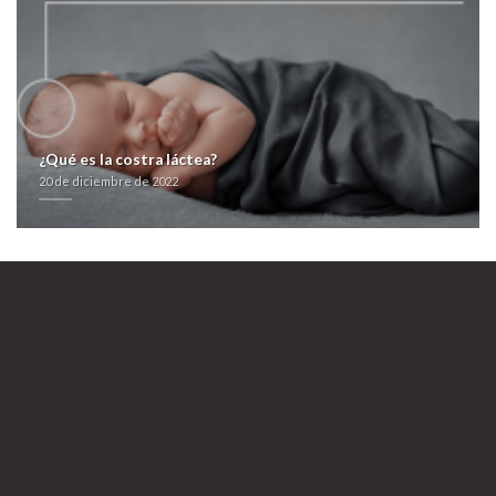
https://farmacialaspalmeras.com/laspalmerasmed-paroxetina-y-paxil-
arapaxel-daparox-frosinor-seroxat-xetin-motivan-generico/
https://farmacialaspalmeras.com/laspalmerasmed-vendo-augmentine-en-
cadiz/
farmacialaspalmeras.com
farmacialaspalmeras.com
farmacialaspalmeras.com
Metformina generico
20 de diciembre de 2022
¿Qué es la costra láctea?
20 de diciembre de 2022