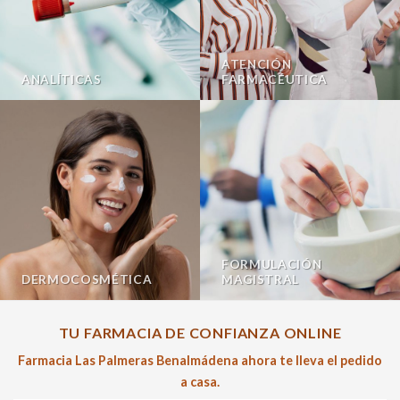
ATENCIÓN
ANALÍTICAS
FARMACÉUTICA
FORMULACIÓN
DERMOCOSMÉTICA
MAGISTRAL
TU FARMACIA DE CONFIANZA ONLINE
Farmacia Las Palmeras Benalmádena ahora te lleva el pedido
a casa.