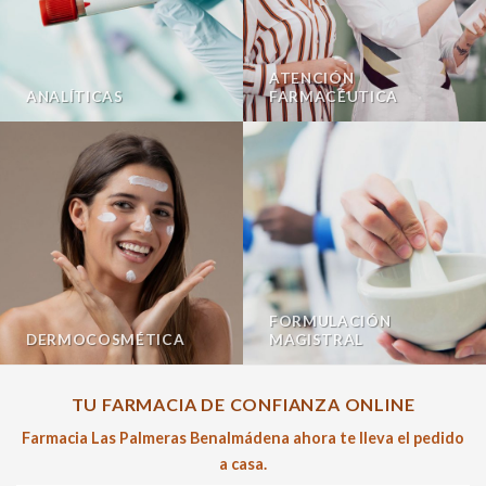
ATENCIÓN
ANALÍTICAS
FARMACÉUTICA
FORMULACIÓN
DERMOCOSMÉTICA
MAGISTRAL
TU FARMACIA DE CONFIANZA ONLINE
Farmacia Las Palmeras Benalmádena ahora te lleva el pedido
a casa.