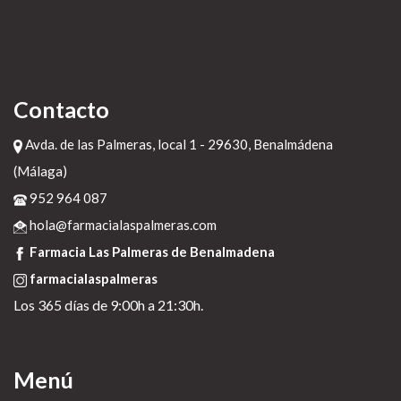
Generyczna rulide roxitron rulid gdzie kupić
farmacialaspalmeras.com
hi-lab.se
Contacto
farmacialaspalmeras.com
Effets secondaires du viagra
Avda. de las Palmeras, local 1 - 29630, Benalmádena
Enlace Externo
(Málaga)
Página del artículo
952 964 087
Ayuda
hola@farmacialaspalmeras.com
Arcoxia cena w polsce
Farmacia Las Palmeras de Benalmadena
20 de diciembre de 2022
farmacialaspalmeras
Los 365 días de 9:00h a 21:30h.
Menú