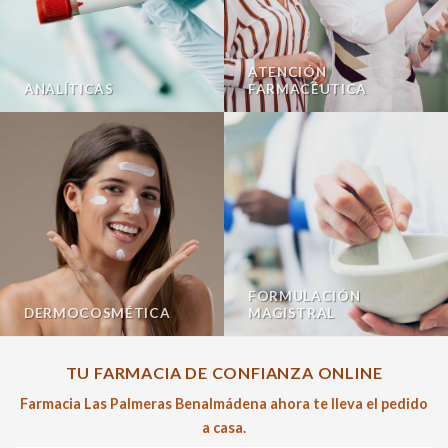
ATENCIÓN
ANALÍTICAS
FARMACÉUTICA
FORMULACIÓN
DERMOCOSMÉTICA
MAGISTRAL
TU FARMACIA DE CONFIANZA ONLINE
Farmacia Las Palmeras Benalmádena ahora te lleva el pedido
a casa.