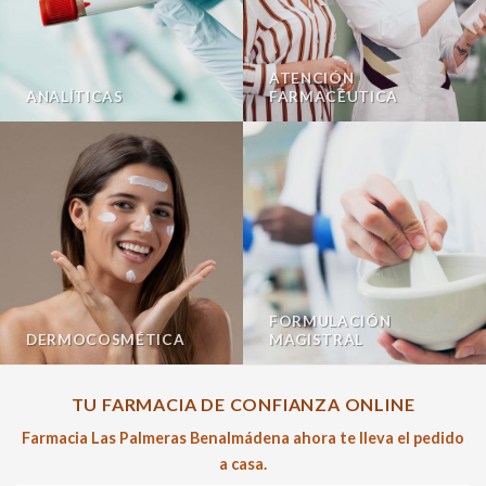
ATENCIÓN
ANALÍTICAS
FARMACÉUTICA
FORMULACIÓN
DERMOCOSMÉTICA
MAGISTRAL
TU FARMACIA DE CONFIANZA ONLINE
Farmacia Las Palmeras Benalmádena ahora te lleva el pedido
a casa.