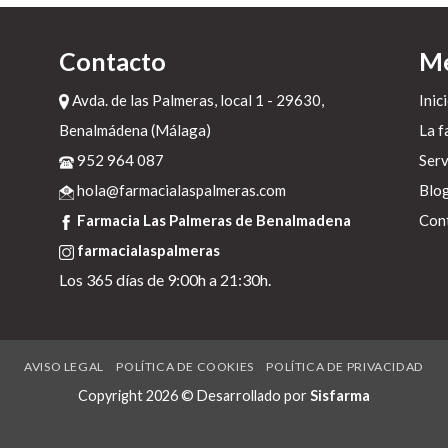
Contacto
M
s
,
Avda. de las Palmeras, local 1 - 29630,
Inic
Benalmádena (Málaga)
La f
952 964 087
Serv
hola@farmacialaspalmeras.com
Blo
Farmacia Las Palmeras de Benalmadena
Con
farmacialaspalmeras
Los 365 días de 9:00h a 21:30h.
AVISO LEGAL
POLÍTICA DE COOKIES
POLÍTICA DE PRIVACIDAD
Copyright 2026 © Desarrollado por
Sisfarma