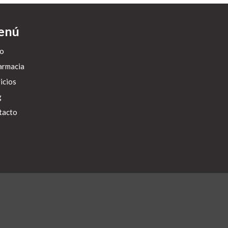
enú
io
armacia
icios
g
tacto