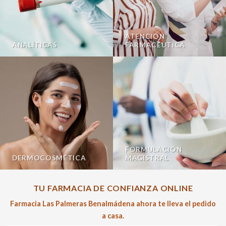
ATENCIÓN
ANALÍTICAS
FARMACÉUTICA
FORMULACIÓN
DERMOCOSMÉTICA
MAGISTRAL
TU FARMACIA DE CONFIANZA ONLINE
Farmacia Las Palmeras Benalmádena ahora te lleva el pedido
a casa.