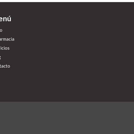
enú
io
armacia
icios
g
tacto