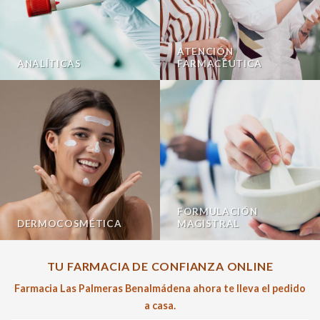
ATENCIÓN
ANALÍTICAS
FARMACÉUTICA
FORMULACIÓN
DERMOCOSMÉTICA
MAGISTRAL
TU FARMACIA DE CONFIANZA ONLINE
Farmacia Las Palmeras Benalmádena ahora te lleva el pedido
a casa.