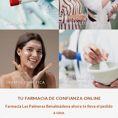
ATENCIÓN
ANALÍTICAS
FARMACÉUTICA
FORMULACIÓN
DERMOCOSMÉTICA
MAGISTRAL
TU FARMACIA DE CONFIANZA ONLINE
Farmacia Las Palmeras Benalmádena ahora te lleva el pedido
a casa.