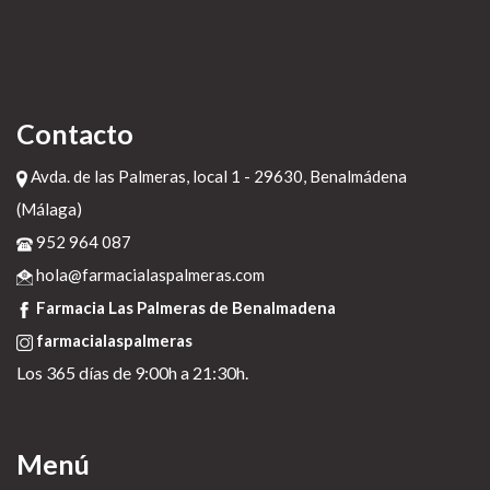
Clic para más
farmacialaspalmeras.com
http://www.losviveros.es/?iv=remeron-afloyan-rexer-genericos-españa
https://medic-labor.sk/sk/ml-kúpiť-omeprazol-bez-predpisu-za-
Contacto
dostupnú-cenu
farmacialaspalmeras.com
Avda. de las Palmeras, local 1 - 29630, Benalmádena
producto kamagra o kamagra oral jelly
(Málaga)
Ver página
952 964 087
20 de diciembre de 2022
hola@farmacialaspalmeras.com
Farmacia Las Palmeras de Benalmadena
farmacialaspalmeras
Los 365 días de 9:00h a 21:30h.
Menú