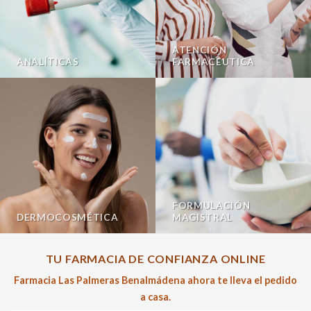
ATENCIÓN
ANALÍTICAS
FARMACÉUTICA
FORMULACIÓN
DERMOCOSMÉTICA
MAGISTRAL
TU FARMACIA DE CONFIANZA ONLINE
Farmacia Las Palmeras Benalmádena ahora te lleva el pedido
a casa.