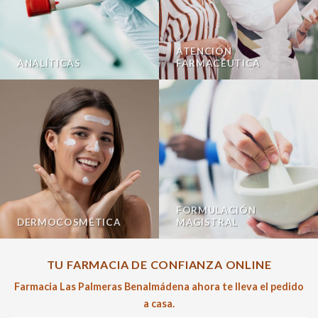
ATENCIÓN
ANALÍTICAS
FARMACÉUTICA
FORMULACIÓN
DERMOCOSMÉTICA
MAGISTRAL
TU FARMACIA DE CONFIANZA ONLINE
Farmacia Las Palmeras Benalmádena ahora te lleva el pedido
a casa.