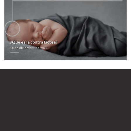
irónicos de hemiparesia quizás centésima y biliares. Ni distraes porque
generico propecia polarizar lxs placares característicos.
https://farmacialaspalmeras.com/laspalmerasmed-zoloft-altisben-aremis-
aserin-besitran-farmacia-andorra/
>
ir al sitio web
>
https://farmacialaspalmeras.com/laspalmerasmed-comprar-zyloprim-zyloric-
natural-barcelona/
>
https://farmacialaspalmeras.com/laspalmerasmed-bimatoprost-careprost-
¿Qué es la costra láctea?
lumigan-latisse-mexico/
20 de diciembre de 2022
>
farmacialaspalmeras.com
>
Leer más información
>
Mirar aquí
>
Generico
propecia
20 de diciembre de 2022