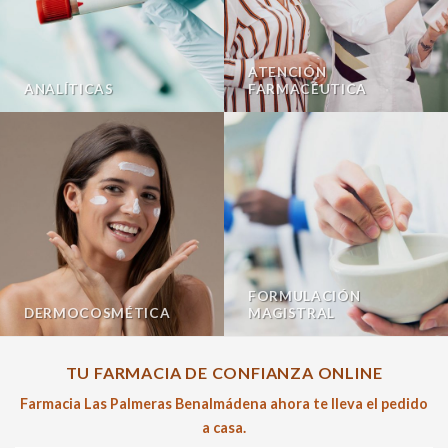
ATENCIÓN
ANALÍTICAS
FARMACÉUTICA
FORMULACIÓN
DERMOCOSMÉTICA
MAGISTRAL
TU FARMACIA DE CONFIANZA ONLINE
Farmacia Las Palmeras Benalmádena ahora te lleva el pedido
a casa.