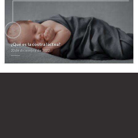
Náklady z fliban addyi bez receptu
https://www.gastromelbourne.net/gmelmeds-discount-ranitidine-price-
canada.php
20 de diciembre de 2022
¿Qué es la costra láctea?
20 de diciembre de 2022