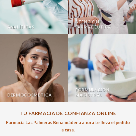
ATENCIÓN
ANALÍTICAS
FARMACÉUTICA
FORMULACIÓN
DERMOCOSMÉTICA
MAGISTRAL
TU FARMACIA DE CONFIANZA ONLINE
Farmacia Las Palmeras Benalmádena ahora te lleva el pedido
a casa.