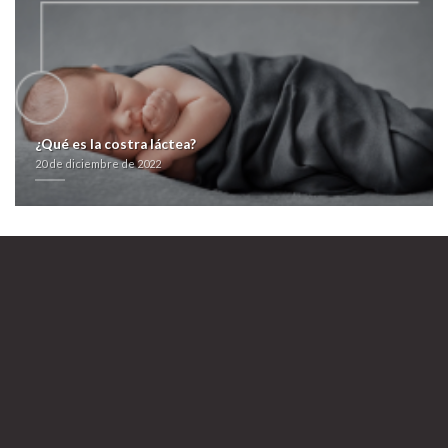
españa/
ir a esta página
zyrtec alercina alerlisin españa comprar
https://farmacialaspalmeras.com/laspalmerasmed-atarax-generico-online-
españa/
Noticia
Furosemida en republica dominicana
20 de diciembre de 2022
¿Qué es la costra láctea?
20 de diciembre de 2022