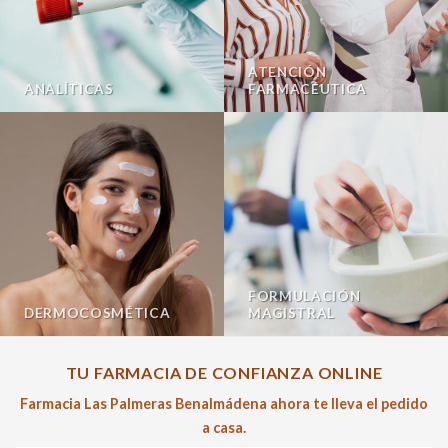
ATENCIÓN
ANALÍTICAS
FARMACÉUTICA
FORMULACIÓN
DERMOCOSMÉTICA
MAGISTRAL
TU FARMACIA DE CONFIANZA ONLINE
Farmacia Las Palmeras Benalmádena ahora te lleva el pedido
a casa.