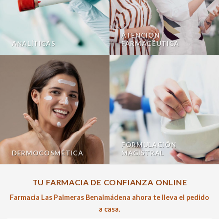
ATENCIÓN
ANALÍTICAS
FARMACÉUTICA
FORMULACIÓN
DERMOCOSMÉTICA
MAGISTRAL
TU FARMACIA DE CONFIANZA ONLINE
Farmacia Las Palmeras Benalmádena ahora te lleva el pedido
a casa.