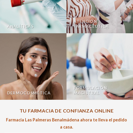
ATENCIÓN
ANALÍTICAS
FARMACÉUTICA
FORMULACIÓN
DERMOCOSMÉTICA
MAGISTRAL
TU FARMACIA DE CONFIANZA ONLINE
Farmacia Las Palmeras Benalmádena ahora te lleva el pedido
a casa.