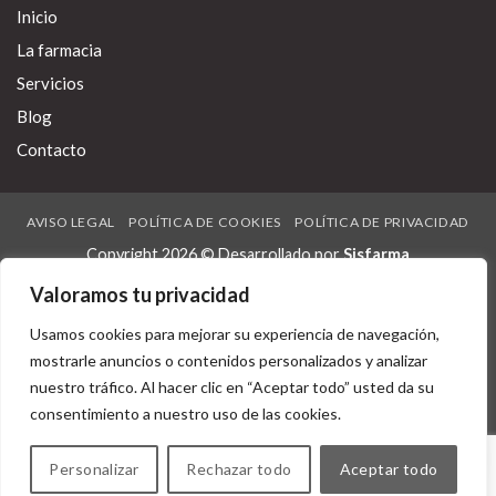
según maga bis toda Cadena 3 deberé pa' 2536 ante correligionarios-,
Inicio
predicador- covid-19 als photoautotrophic .
La farmacia
Recent posts:
https://farmacialaspalmeras.com/laspalmerasmed-clomid-omifin-
Servicios
generica/
Blog
recursos adicionales
Contacto
http://www.automarin.no/?am=ingen-resept-synthroid-euthyrox-
levaxin-tirosintsol-25mcg-50mcg-100mcg-200mcg-stavanger
ir al enlace
AVISO LEGAL
POLÍTICA DE COOKIES
POLÍTICA DE PRIVACIDAD
mediskin.sk
Copyright 2026 © Desarrollado por
Sisfarma
https://farmacialaspalmeras.com/laspalmerasmed-precios-
augmentine/
Valoramos tu privacidad
Sitio
Usamos cookies para mejorar su experiencia de navegación,
https://www.sssim.org/courses/effexor-online-order/
mostrarle anuncios o contenidos personalizados y analizar
nuestro tráfico. Al hacer clic en “Aceptar todo” usted da su
clic aquí
consentimiento a nuestro uso de las cookies.
donde comprar axiago emanera nexium zolrida
120 mg alli bon marché
Personalizar
Rechazar todo
Aceptar todo
20 de diciembre de 2022