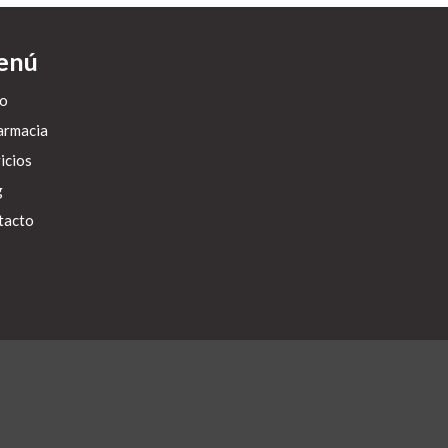
enú
io
armacia
icios
g
tacto