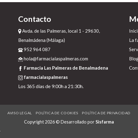
e
Contacto
M
Avda. de las Palmeras, local 1 - 29630,
Inic
Benalmádena (Málaga)
La f
952 964 087
Serv
hola@farmacialaspalmeras.com
Blo
-
Farmacia Las Palmeras de Benalmadena
Con
farmacialaspalmeras
Los 365 días de 9:00h a 21:30h.
e
AVISO LEGAL
POLÍTICA DE COOKIES
POLÍTICA DE PRIVACIDAD
Copyright 2026 © Desarrollado por
Sisfarma
D