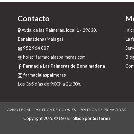
Contacto
M
Avda. de las Palmeras, local 1 - 29630,
Inic
Benalmádena (Málaga)
La f
n
952 964 087
Serv
hola@farmacialaspalmeras.com
Blo
o
Farmacia Las Palmeras de Benalmadena
Con
farmacialaspalmeras
a
Io
Los 365 días de 9:00h a 21:30h.
e
io
AVISO LEGAL
POLÍTICA DE COOKIES
POLÍTICA DE PRIVACIDAD
Copyright 2026 © Desarrollado por
Sisfarma