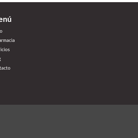
enú
io
armacia
icios
g
tacto