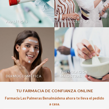
ATENCIÓN
ANALÍTICAS
FARMACÉUTICA
FORMULACIÓN
DERMOCOSMÉTICA
MAGISTRAL
TU FARMACIA DE CONFIANZA ONLINE
Farmacia Las Palmeras Benalmádena ahora te lleva el pedido
a casa.