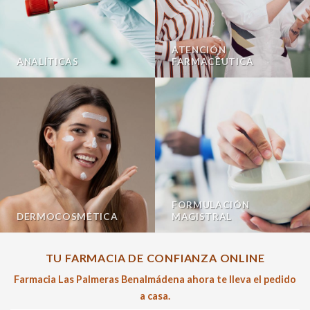
ATENCIÓN
ANALÍTICAS
FARMACÉUTICA
FORMULACIÓN
DERMOCOSMÉTICA
MAGISTRAL
TU FARMACIA DE CONFIANZA ONLINE
Farmacia Las Palmeras Benalmádena ahora te lleva el pedido
a casa.