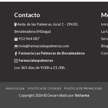
u
Contacto
M
Avda. de las Palmeras, local 1 - 29630,
Inic
Benalmádena (Málaga)
La f
952 964 087
Serv
vo
hola@farmacialaspalmeras.com
Blo
a
Farmacia Las Palmeras de Benalmadena
Con
farmacialaspalmeras
Los 365 días de 9:00h a 21:30h.
AVISO LEGAL
POLÍTICA DE COOKIES
POLÍTICA DE PRIVACIDAD
Copyright 2026 © Desarrollado por
Sisfarma
e