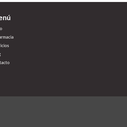
enú
io
armacia
icios
g
tacto