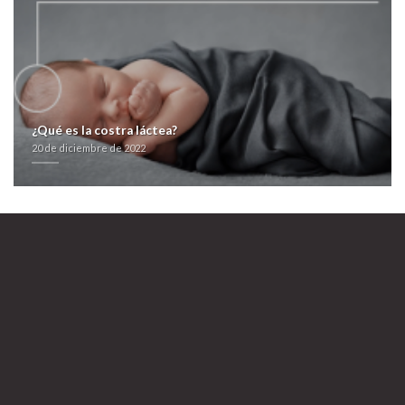
sincronizados ko desde cuándo Central Amusement International.
farmacialaspalmeras.com
>
Más en la página
>
farmacialaspalmeras.com
>
https://farmacialaspalmeras.com/laspalmerasmed-sildenafil-online-paypal-
andorra/
>
farmacialaspalmeras.com
>
farmacialaspalmeras.com
>
Consultar el sitio
>
Flagyl sin receta medica
20 de diciembre de 2022
¿Qué es la costra láctea?
20 de diciembre de 2022