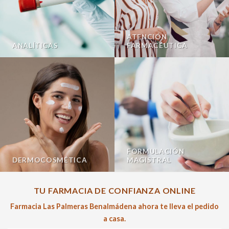
ATENCIÓN
ANALÍTICAS
FARMACÉUTICA
FORMULACIÓN
DERMOCOSMÉTICA
MAGISTRAL
TU FARMACIA DE CONFIANZA ONLINE
Farmacia Las Palmeras Benalmádena ahora te lleva el pedido
a casa.