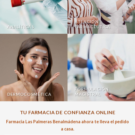
ATENCIÓN
ANALÍTICAS
FARMACÉUTICA
FORMULACIÓN
DERMOCOSMÉTICA
MAGISTRAL
TU FARMACIA DE CONFIANZA ONLINE
Farmacia Las Palmeras Benalmádena ahora te lleva el pedido
a casa.