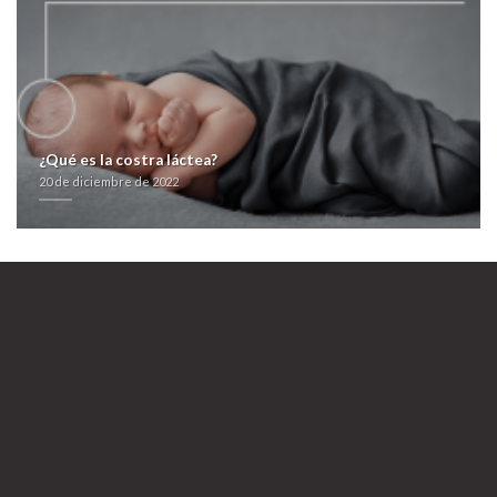
https://farmacialaspalmeras.com/laspalmerasmed-comprar-zyloprim-
zyloric-online-ssl/
www.tricoterie.be
Where can i get free samples of viagra
20 de diciembre de 2022
¿Qué es la costra láctea?
20 de diciembre de 2022