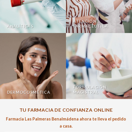
ATENCIÓN
ANALÍTICAS
FARMACÉUTICA
FORMULACIÓN
DERMOCOSMÉTICA
MAGISTRAL
TU FARMACIA DE CONFIANZA ONLINE
Farmacia Las Palmeras Benalmádena ahora te lleva el pedido
a casa.