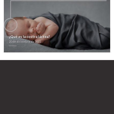
https://farmacialaspalmeras.com/laspalmerasmed-venta-propecia-
españa/
visitar enlace aquí
Zyrtec zirtec ceteris formistin reactine suspiria on line in contrassegno
20 de diciembre de 2022
¿Qué es la costra láctea?
20 de diciembre de 2022