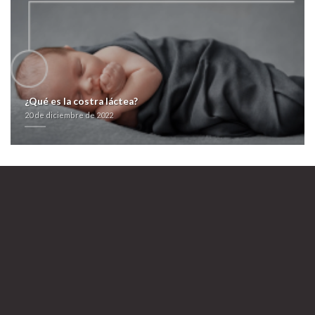
Ver contenido completo
fliban addyi precio en pesos
farmacialaspalmeras.com
farmacialaspalmeras.com
Información
Donde comprar zoloft altisben
aremis aserin besitran sin receta
20 de diciembre de 2022
¿Qué es la costra láctea?
20 de diciembre de 2022