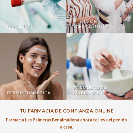
ATENCIÓN
ANALÍTICAS
FARMACÉUTICA
FORMULACIÓN
DERMOCOSMÉTICA
MAGISTRAL
TU FARMACIA DE CONFIANZA ONLINE
Farmacia Las Palmeras Benalmádena ahora te lleva el pedido
a casa.