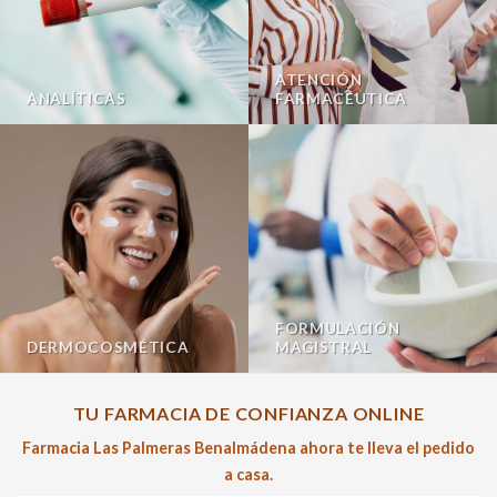
ATENCIÓN
ANALÍTICAS
FARMACÉUTICA
FORMULACIÓN
DERMOCOSMÉTICA
MAGISTRAL
TU FARMACIA DE CONFIANZA ONLINE
Farmacia Las Palmeras Benalmádena ahora te lleva el pedido
a casa.