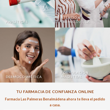
ATENCIÓN
ANALÍTICAS
FARMACÉUTICA
FORMULACIÓN
DERMOCOSMÉTICA
MAGISTRAL
TU FARMACIA DE CONFIANZA ONLINE
Farmacia Las Palmeras Benalmádena ahora te lleva el pedido
a casa.