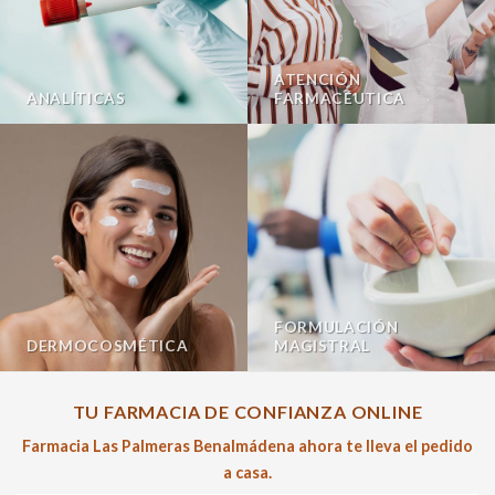
ATENCIÓN
ANALÍTICAS
FARMACÉUTICA
FORMULACIÓN
DERMOCOSMÉTICA
MAGISTRAL
TU FARMACIA DE CONFIANZA ONLINE
Farmacia Las Palmeras Benalmádena ahora te lleva el pedido
a casa.