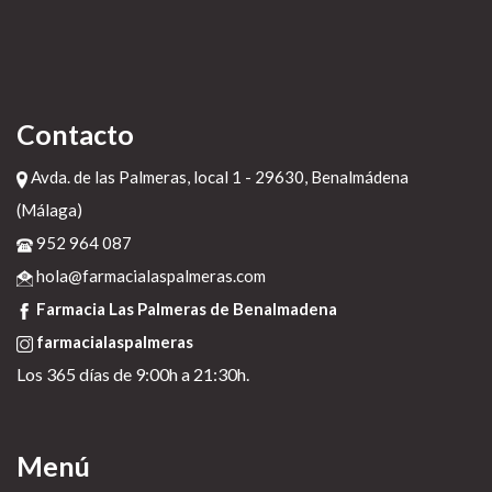
donde comprar zyloprim zyloric generico en mexico
>
comprar flagyl seguro
>
compre alopurinol genericos
>
Disulfiram envio europa
20 de diciembre de
2022
Contacto
Avda. de las Palmeras, local 1 - 29630, Benalmádena
(Málaga)
952 964 087
hola@farmacialaspalmeras.com
Farmacia Las Palmeras de Benalmadena
farmacialaspalmeras
Los 365 días de 9:00h a 21:30h.
Menú