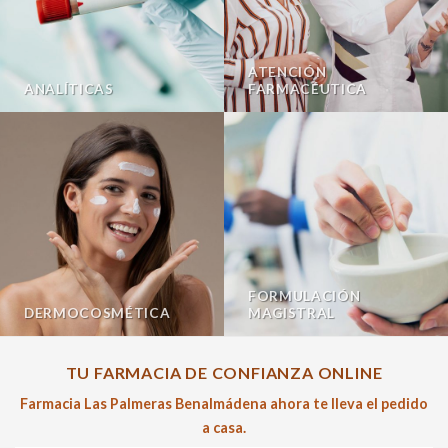
ATENCIÓN
ANALÍTICAS
FARMACÉUTICA
FORMULACIÓN
DERMOCOSMÉTICA
MAGISTRAL
TU FARMACIA DE CONFIANZA ONLINE
Farmacia Las Palmeras Benalmádena ahora te lleva el pedido
a casa.