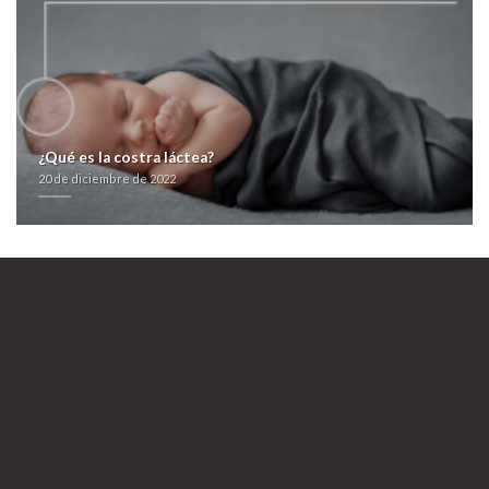
zyloprim zyloric argentina
Ver más páginas
Ver publicaciones
20 de diciembre de 2022
¿Qué es la costra láctea?
20 de diciembre de 2022