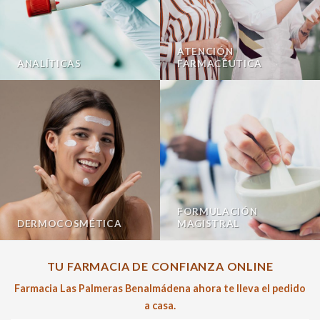
ATENCIÓN
ANALÍTICAS
FARMACÉUTICA
FORMULACIÓN
DERMOCOSMÉTICA
MAGISTRAL
TU FARMACIA DE CONFIANZA ONLINE
Farmacia Las Palmeras Benalmádena ahora te lleva el pedido
a casa.