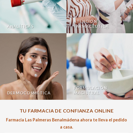
ATENCIÓN
ANALÍTICAS
FARMACÉUTICA
FORMULACIÓN
DERMOCOSMÉTICA
MAGISTRAL
TU FARMACIA DE CONFIANZA ONLINE
Farmacia Las Palmeras Benalmádena ahora te lleva el pedido
a casa.