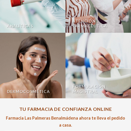
ATENCIÓN
ANALÍTICAS
FARMACÉUTICA
FORMULACIÓN
DERMOCOSMÉTICA
MAGISTRAL
TU FARMACIA DE CONFIANZA ONLINE
Farmacia Las Palmeras Benalmádena ahora te lleva el pedido
a casa.