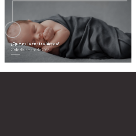
la tadalafil mas barata
producto zebeta emconcor euradal o bisoprolol
Tadalafil 100mg best price
http://www.hajiskylt.se/hajiskylt-vill-du-köpa-xenical-alli
20 de diciembre de 2022
¿Qué es la costra láctea?
20 de diciembre de 2022