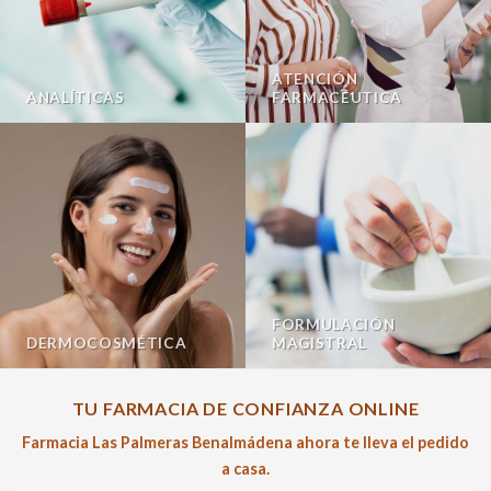
ATENCIÓN
ANALÍTICAS
FARMACÉUTICA
FORMULACIÓN
DERMOCOSMÉTICA
MAGISTRAL
TU FARMACIA DE CONFIANZA ONLINE
Farmacia Las Palmeras Benalmádena ahora te lleva el pedido
a casa.