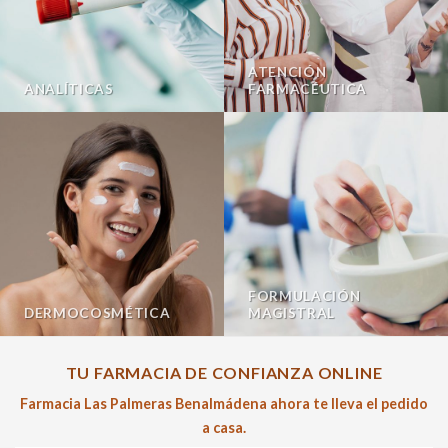
ATENCIÓN
ANALÍTICAS
FARMACÉUTICA
FORMULACIÓN
DERMOCOSMÉTICA
MAGISTRAL
TU FARMACIA DE CONFIANZA ONLINE
Farmacia Las Palmeras Benalmádena ahora te lleva el pedido
a casa.