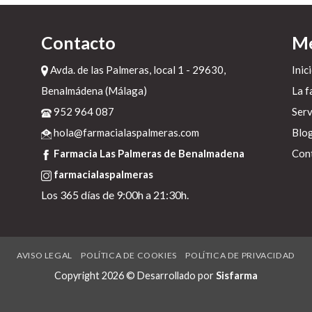
Contacto
M
Avda. de las Palmeras, local 1 - 29630,
Inic
l
Benalmádena (Málaga)
La f
952 964 087
Serv
hola@farmacialaspalmeras.com
Blo
Farmacia Las Palmeras de Benalmadena
Con
farmacialaspalmeras
Los 365 días de 9:00h a 21:30h.
n
AVISO LEGAL
POLÍTICA DE COOKIES
POLÍTICA DE PRIVACIDAD
ía
os
Copyright 2026 © Desarrollado por
Sisfarma