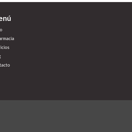
enú
io
armacia
icios
g
tacto