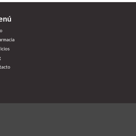
enú
io
armacia
icios
g
tacto