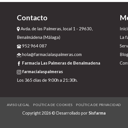
l
Contacto
M
í
Avda. de las Palmeras, local 1 - 29630,
Inic
l
Benalmádena (Málaga)
La f
952 964 087
Serv
hola@farmacialaspalmeras.com
Blo
Farmacia Las Palmeras de Benalmadena
Con
farmacialaspalmeras
Los 365 días de 9:00h a 21:30h.
AVISO LEGAL
POLÍTICA DE COOKIES
POLÍTICA DE PRIVACIDAD
Copyright 2026 © Desarrollado por
Sisfarma
s