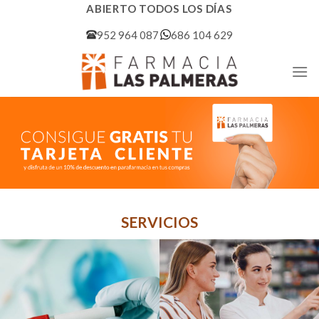
Skip
ABIERTO TODOS LOS DÍAS
to
952 964 087
686 104 629
content
SERVICIOS