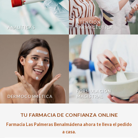
ATENCIÓN
ANALÍTICAS
FARMACÉUTICA
FORMULACIÓN
DERMOCOSMÉTICA
MAGISTRAL
TU FARMACIA DE CONFIANZA ONLINE
Farmacia Las Palmeras Benalmádena ahora te lleva el pedido
a casa.