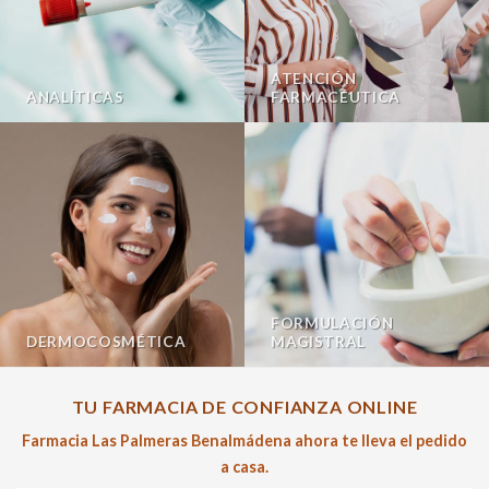
ATENCIÓN
ANALÍTICAS
FARMACÉUTICA
FORMULACIÓN
DERMOCOSMÉTICA
MAGISTRAL
TU FARMACIA DE CONFIANZA ONLINE
Farmacia Las Palmeras Benalmádena ahora te lleva el pedido
a casa.