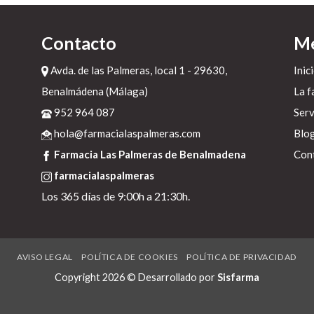
Contacto
M
Avda. de las Palmeras, local 1 - 29630,
Inic
Benalmádena (Málaga)
La f
952 964 087
Serv
hola@farmacialaspalmeras.com
Blo
a
Farmacia Las Palmeras de Benalmadena
Con
o
farmacialaspalmeras
Los 365 días de 9:00h a 21:30h.
AVISO LEGAL
POLÍTICA DE COOKIES
POLÍTICA DE PRIVACIDAD
Copyright 2026 © Desarrollado por
Sisfarma