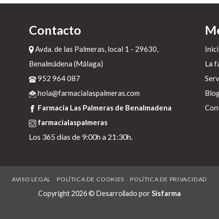
Contacto
M
ba
Avda. de las Palmeras, local 1 - 29630,
Inic
Benalmádena (Málaga)
La f
952 964 087
Serv
hola@farmacialaspalmeras.com
Blo
Farmacia Las Palmeras de Benalmadena
Con
farmacialaspalmeras
Los 365 días de 9:00h a 21:30h.
to
ea
AVISO LEGAL
POLÍTICA DE COOKIES
POLÍTICA DE PRIVACIDAD
Copyright 2026 © Desarrollado por
Sisfarma
da