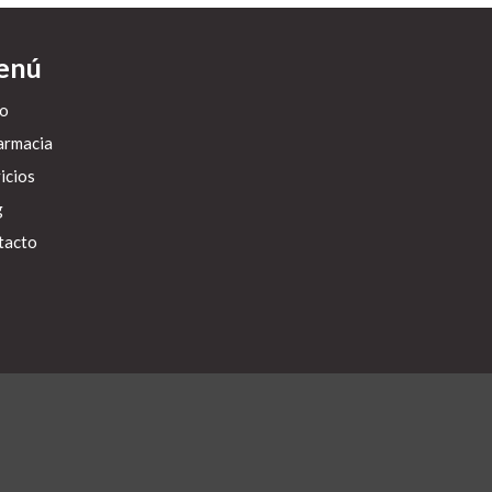
enú
io
armacia
icios
g
tacto