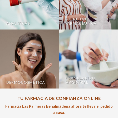
ATENCIÓN
ANALÍTICAS
FARMACÉUTICA
FORMULACIÓN
DERMOCOSMÉTICA
MAGISTRAL
TU FARMACIA DE CONFIANZA ONLINE
Farmacia Las Palmeras Benalmádena ahora te lleva el pedido
a casa.