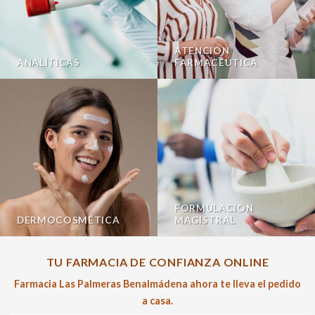
ATENCIÓN
ANALÍTICAS
FARMACÉUTICA
FORMULACIÓN
DERMOCOSMÉTICA
MAGISTRAL
TU FARMACIA DE CONFIANZA ONLINE
Farmacia Las Palmeras Benalmádena ahora te lleva el pedido
a casa.