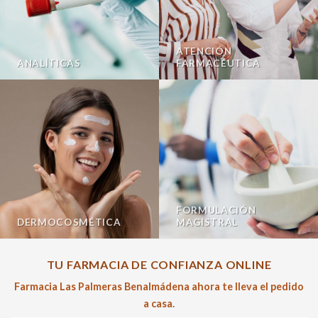
ATENCIÓN
ANALÍTICAS
FARMACÉUTICA
FORMULACIÓN
DERMOCOSMÉTICA
MAGISTRAL
TU FARMACIA DE CONFIANZA ONLINE
Farmacia Las Palmeras Benalmádena ahora te lleva el pedido
a casa.