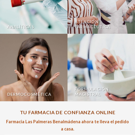
ATENCIÓN
ANALÍTICAS
FARMACÉUTICA
FORMULACIÓN
DERMOCOSMÉTICA
MAGISTRAL
TU FARMACIA DE CONFIANZA ONLINE
Farmacia Las Palmeras Benalmádena ahora te lleva el pedido
a casa.